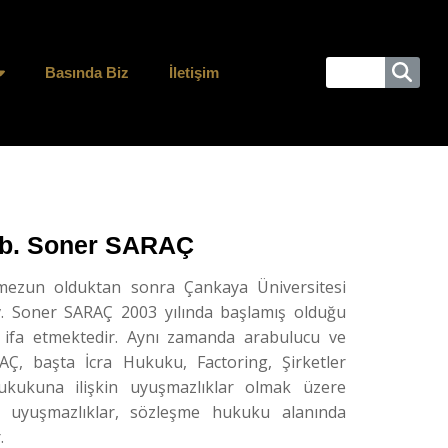
Basında Biz
İletişim
rb. Soner SARAÇ
mezun olduktan sonra Çankaya Üniversitesi
Av. Soner SARAÇ 2003 yılında başlamış olduğu
ır ifa etmektedir. Aynı zamanda arabulucu ve
RAÇ, başta İcra Hukuku, Factoring, Şirketler
ukuna ilişkin uyuşmazlıklar olmak üzere
ri uyuşmazlıklar, sözleşme hukuku alanında
.