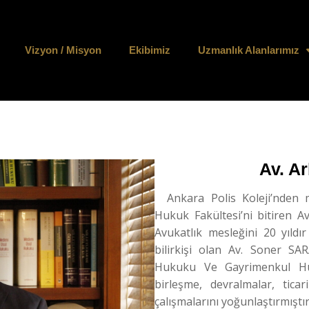
Vizyon / Misyon
Ekibimiz
Uzmanlık Alanlarımız
Av. A
Ankara Polis Koleji’nden 
Hukuk Fakültesi’ni bitiren 
Avukatlık mesleğini 20 yıld
bilirkişi olan Av. Soner SA
Hukuku Ve Gayrimenkul Huk
birleşme, devralmalar, tica
çalışmalarını yoğunlaştırmıştır