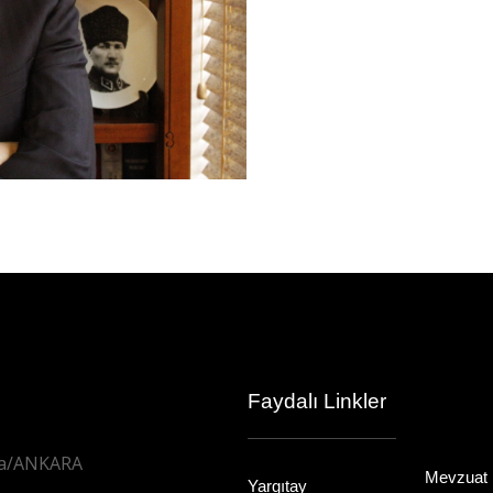
Faydalı Linkler
aya/ANKARA
Mevzuat B
Yargıtay