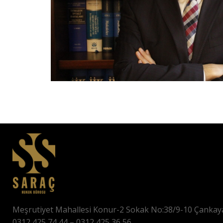
Meşrutiyet Mahallesi Konur-2 Sokak No:38/9-10 Çank
0312 425 74 44 – 0312 425 36 56