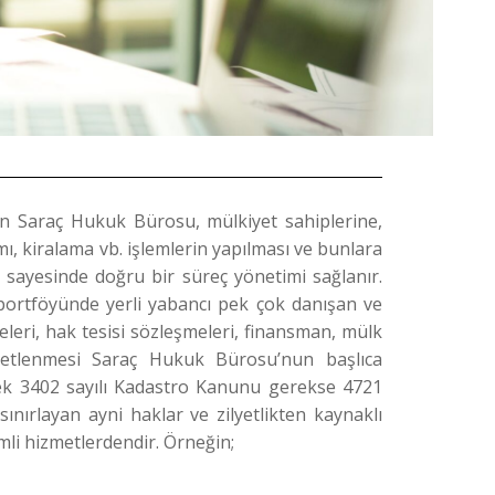
an Saraç Hukuk Bürosu, mülkiyet sahiplerine,
mı, kiralama vb. işlemlerin yapılması ve bunlara
m sayesinde doğru bir süreç yönetimi sağlanır.
portföyünde yerli yabancı pek çok danışan ve
leri, hak tesisi sözleşmeleri, finansman, mülk
enetlenmesi Saraç Hukuk Bürosu’nun başlıca
erek 3402 sayılı Kadastro Kanunu gerekse 4721
nırlayan ayni haklar ve zilyetlikten kaynaklı
mli hizmetlerdendir. Örneğin;