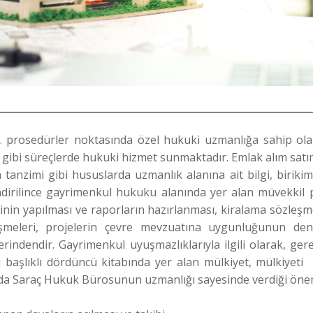
. prosedürler noktasında özel hukuki uzmanlığa sahip ol
i gibi süreçlerde hukuki hizmet sunmaktadır. Emlak alım satı
tanzimi gibi hususlarda uzmanlık alanına ait bilgi, biriki
dirilince gayrimenkul hukuku alanında yer alan müvekkil 
nin yapılması ve raporların hazırlanması, kiralama sözleşme
leşmeleri, projelerin çevre mevzuatına uygunluğunun d
rindendir. Gayrimenkul uyuşmazlıklarıyla ilgili olarak, g
lıklı dördüncü kitabında yer alan mülkiyet, mülkiyeti sı
sı da Saraç Hukuk Bürosunun uzmanlığı sayesinde verdiği öne