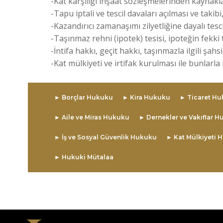
-Kat karşılığı inşaat sözleşmelerinden kaynakla
-Tapu iptali ve tescil davaları açılması ve takibi
-Kazandırıcı zamanaşımı zilyetliğine dayalı tesci
-Taşınmaz rehni (ipotek) tesisi, ipoteğin fekki ta
-İntifa hakkı, geçit hakkı, taşınmazla ilgili şa
-Kat mülkiyeti ve irtifak kurulması ile bunlarla
► Borçlar Hukuku
► Kira Hukuku
► Ticaret H
► Aile ve Miras Hukuku
► Dernekler ve Vakıflar 
► İş ve Sosyal Güvenlik Hukuku
► Kat Mülkiyeti 
► Hukuki Mütalaa