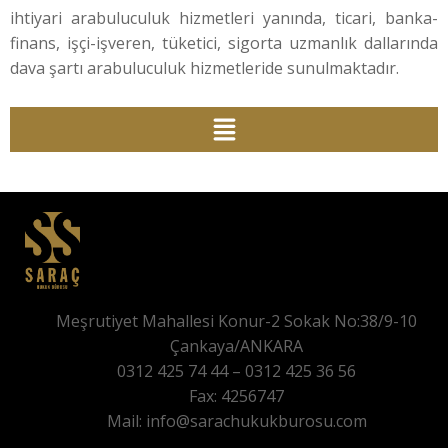
ihtiyari arabuluculuk hizmetleri yanında, ticari, banka-
finans, işçi-işveren, tüketici, sigorta uzmanlık dallarında
dava şartı arabuluculuk hizmetleride sunulmaktadır.
Meşrutiyet Mahallesi Konur-2 Sokak No:38/9-10
Çankaya/ANKARA
0312 425 74 44 – 0312 425 36 56
Fax: 4256747
Mail: info@sarachukukburosu.com